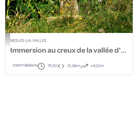
Croix des Friches à Nesles-la-vallée - CDEVO95
NESLES-LA-VALLEE
Immersion au creux de la vallée d'Epiais
Intermédiaire
7h30
31,9km
+422m