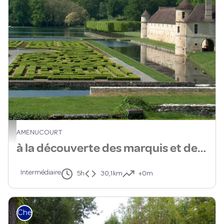
Domaine de Villarceaux - Domaine de Villarceaux
AMENUCOURT
à la découverte des marquis et de leurs châteaux
Intermédiaire
5h
30,1km
+0m
Cheval