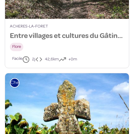
ACHERES-LA-FORET
Entre villages et cultures du Gâtinais sud - 41km
Flore
Facile
2j
42,6km
+0m
Cheval