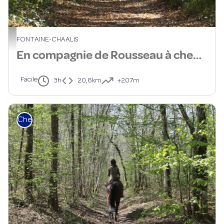
Cavaliers en forêt - Cyril Badet
FONTAINE-CHAALIS
En compagnie de Rousseau à cheval
Facile
3h
20,6km
+207m
Cheval