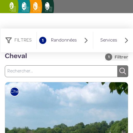
1
FILTRES
Randonnées
Services
9 résultats randonnées :
Cheval
Filtrer
1
Recherche
Rech
Cheval