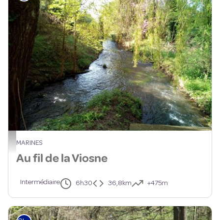
La Viosne - CDEVO95
MARINES
Au fil de la Viosne
Intermédiaire
6h30
36,8km
+475m