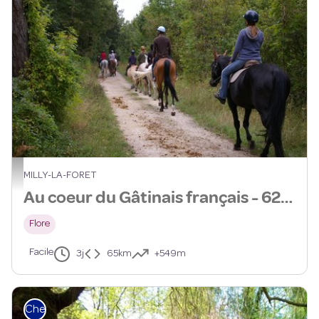
PNRGF
MILLY-LA-FORET
Au coeur du Gâtinais français - 62km
Flore
Facile
3j
65km
+549m
Cheval