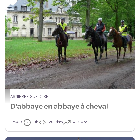
Cavaliers devant la maison du Parc - PNROPF
ASNIERES-SUR-OISE
D'abbaye en abbaye à cheval
Facile
3h
28,3km
+308m