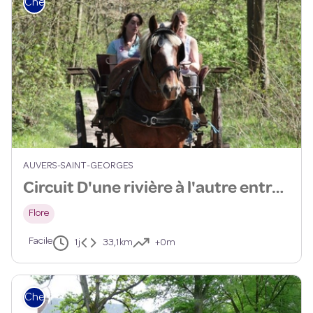
Cheval
AUVERS-SAINT-GEORGES
Circuit D'une rivière à l'autre entre Juine et Essonne- 28km
Flore
Facile
1j
33,1km
+0m
Cheval