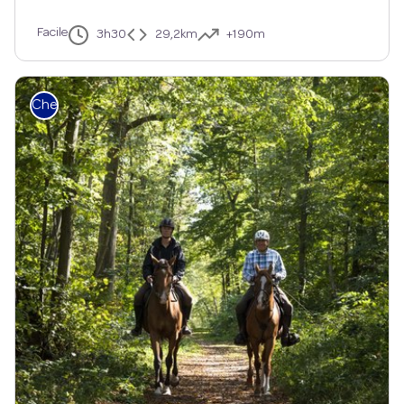
Facile
3h30
29,2km
+190m
Cheval