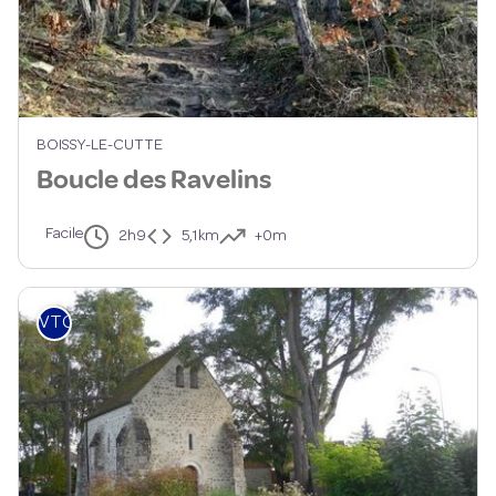
BOISSY-LE-CUTTE
Boucle des Ravelins
Facile
2h9
5,1km
+0m
VTC