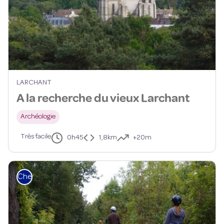
LARCHANT
A la recherche du vieux Larchant
Archéologie
Très facile
0h45
1,8km
+20m
Cheval