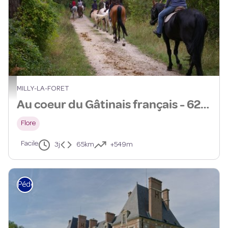
PNRGF
MILLY-LA-FORET
Au coeur du Gâtinais français - 62km
Flore
Facile
3j
65km
+549m
Pédestre