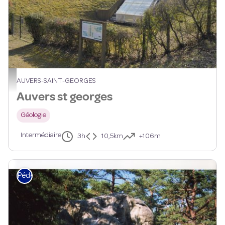
CDRP91
AUVERS-SAINT-GEORGES
Auvers st georges
Géologie
Intermédiaire
3h
10,5km
+106m
Pédestre