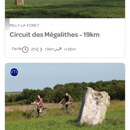
Circuit des Megalithes - PNRGF
MILLY-LA-FORET
Circuit des Mégalithes - 19km
Facile
2h
19km
+136m
VTC