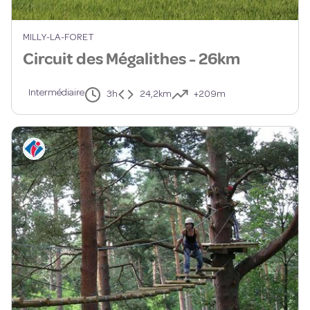
MILLY-LA-FORET
Circuit des Mégalithes - 26km
Intermédiaire
3h
24,2km
+209m
Informations touristiques