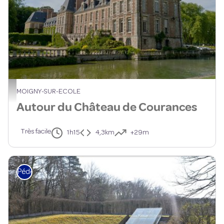
Château de Courances
MOIGNY-SUR-ECOLE
Autour du Château de Courances
Très facile
1h15
4,3km
+29m
Pédestre