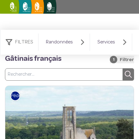
FILTRES
Randonnées
Services
63 résultats territoire : PNR du
Gâtinais français
Filtrer
1
Recherche
Rech
Pédestre