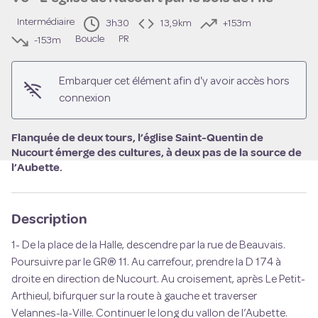
Intermédiaire
3h30
13,9km
+153m
Boucle
PR
-153m
Voir l'image en plein écran
Embarquer cet élément afin d'y avoir accès hors
connexion
Flanquée de deux tours, l’église Saint-Quentin de
Nucourt émerge des cultures, à deux pas de la source de
l’Aubette.
Description
1- De la place de la Halle, descendre par la rue de Beauvais.
Poursuivre par le GR® 11. Au carrefour, prendre la D 174 à
droite en direction de Nucourt. Au croisement, après Le Petit-
Arthieul, bifurquer sur la route à gauche et traverser
Velannes-la-Ville. Continuer le long du vallon de l’Aubette.