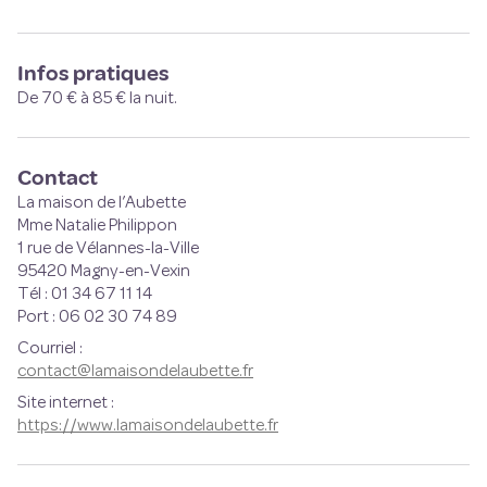
Infos pratiques
De 70 € à 85 € la nuit.
Contact
La maison de l’Aubette
Mme Natalie Philippon
1 rue de Vélannes-la-Ville
95420 Magny-en-Vexin
Tél : 01 34 67 11 14
Port : 06 02 30 74 89
Courriel
:
contact@lamaisondelaubette.fr
Site internet
:
https://www.lamaisondelaubette.fr