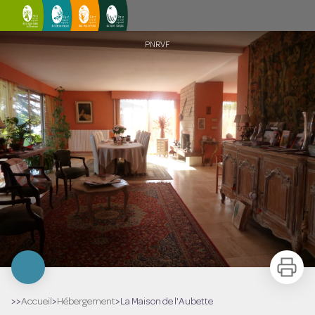
La Maison de l'Aubette
PNRVF
Imprimer
>>
Accueil
>
Hébergement
>
La Maison de l'Aubette