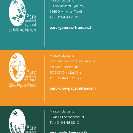
Maison du parc
20 boulevard Lyautey
91490 Milly-la-Forêt
Tel : 01 64 98 73 93
parc-gatinais-francais.fr
Maison du parc
Château de la Borne Blanche
48 rue d'hérivaux
60560 Orry La Ville
Tel : 03 44 63 65 65
parc-oise-paysdefrance.fr
Maison du parc
95450 Théméricourt
Tel : 01 34 48 66 10