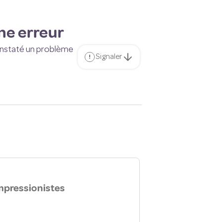
ne erreur
onstaté un problème
Signaler
mpressionistes