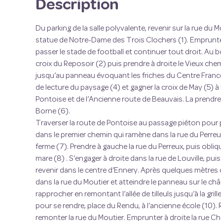
Description
Du parking de la salle polyvalente, revenir sur la rue du M
statue de Notre-Dame des Trois Clochers (1). Emprunter 
passer le stade de football et continuer tout droit. Au b
croix du Reposoir (2) puis prendre à droite le Vieux che
jusqu’au panneau évoquant les friches du Centre France
de lecture du paysage (4) et gagner la croix de May (5) à
Pontoise et de l’Ancienne route de Beauvais. La prendre
Borne (6).
Traverser la route de Pontoise au passage piéton pour pr
dans le premier chemin qui ramène dans la rue du Perreux
ferme (7). Prendre à gauche la rue du Perreux, puis obliq
mare (8) . S’engager à droite dans la rue de Louville, pu
revenir dans le centre d’Ennery. Après quelques mètres 
dans la rue du Moutier et atteindre le panneau sur le ch
rapprocher en remontant l’allée de tilleuls jusqu’à la grill
pour se rendre, place du Rendu, à l’ancienne école (10). R
remonter la rue du Moutier. Emprunter à droite la rue Ch