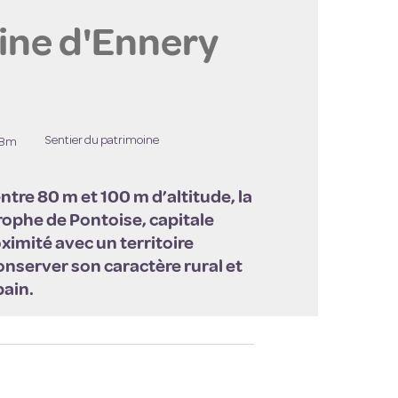
ine d'Ennery
image en plein écran
Sentier du patrimoine
38m
tre 80 m et 100 m d’altitude, la
ophe de Pontoise, capitale
ximité avec un territoire
nserver son caractère rural et
bain.