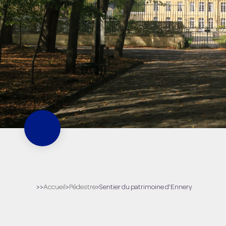
>>
Accueil
>
Pédestre
>
Sentier du patrimoine d'Ennery