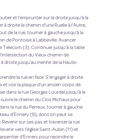
outier et l’emprunter sur la droite jusqu’à la
à droite le chemin d’une Ruelle à l’Autre,
out de la rue, tourner à gauche jusqu’à la
min de Pontoise à Labbeville. Avancer
 Telecom (3). Continuer jusqu’à la table
 l’intersection du Vieux chemin de
 à droite jusqu’au menhir de la Haute-
endre la rue en face. S’engager à droite
 et voir la plaque d’un ancien corps de
uer dans la rue Georges Lourdel jusqu’à la
is suivre le chemin du Clos Michaux pour
dans la rue du Perreux, tourner à gauche
âteau d’Ennery (9), dont on peut se
e. Revenir sur ses pas et traverser la rue
evenir vers l’église Saint-Aubin (11) et
arpentier d’Ennery pour rejoindre le