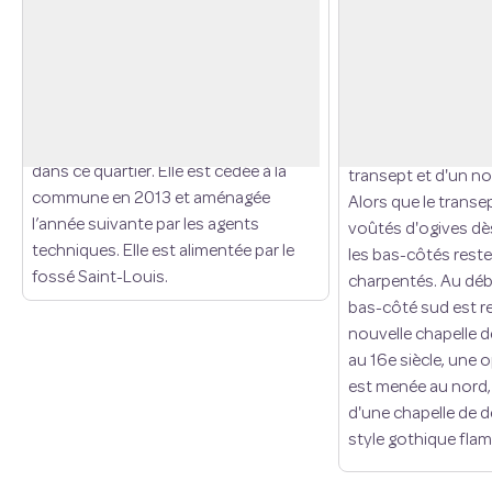
La mare de la ferme de Fay
Église Saint-Gerv
A l’origine, cette mare avait la forme
Sa partie la plus an
d’un fer à cheval. Elle servait
roman, remonte au 1
Voir l'image en plein écran
d’abreuvoir aux animaux de la ferme.
de 1170 environ, 
Les personnages de la photo curent la
transformation goth
mare en 1950. C’était un évènement
avec la constructi
dans ce quartier. Elle est cédée à la
transept et d'un n
commune en 2013 et aménagée
Alors que le transe
l’année suivante par les agents
voûtés d'ogives dès 
techniques. Elle est alimentée par le
les bas-côtés rest
fossé Saint-Louis.
charpentés. Au débu
bas-côté sud est r
nouvelle chapelle d
au 16e siècle, une o
est menée au nord,
d'une chapelle de d
style gothique fla