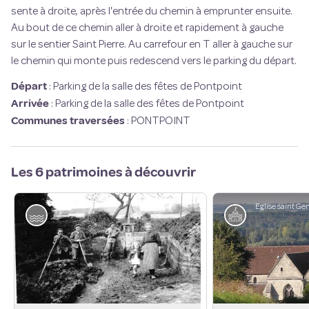
sente à droite, après l'entrée du chemin à emprunter ensuite.
Au bout de ce chemin aller à droite et rapidement à gauche
sur le sentier Saint Pierre. Au carrefour en T aller à gauche sur
le chemin qui monte puis redescend vers le parking du départ.
Départ
:
Parking de la salle des fêtes de Pontpoint
Arrivée
:
Parking de la salle des fêtes de Pontpoint
Communes traversées
:
PONTPOINT
Les 6 patrimoines à découvrir
Eglise saint Ge
Autour de l'eau
Patrimoine