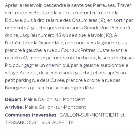
Après le réservoir, descendre la sente des Pierreuses. Traver-
ser la rue des Bouts de la Ville et emprunter la rue de la
Douaye, puis à droite la rue des Chaumières (9); en sortir par
une sente à gauche qui ramène sur la Grande Rue. Prendre à
droite jusqu’au numéro 43 où se situe le lavoir (10). À
l’extrémité de la Grande Rue, continuer vers la gauche puis
prendre à gauche la rue du Four aux Prêtres. Juste avant le
numéro 41, monter par une sente herbeuse, la sente de Brise-
Pic, pour gagner un chemin qui, par la gauche, surplombe le
village. Au bout, descendre sur la gauche ; et peu après un
petit parking rue de la Cavée, prendre à droite la rue des
Bourgeons qui ramène au parking de dépa
Départ
:
Mairie, Gaillon-sur-Montcient
Arrivée
:
Mairie, Gaillon-sur-Montcient
Communes traversées
:
GAILLON-SUR-MONTCIENT et
TESSANCOURT-SUR-AUBETTE