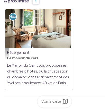
À proximité
1
Hébergement
Hébergement
chambre - Manoir du cerf
Le manoir du cerf
Le Manoir du Cerf vous propose ses
chambres d'hôtes, ou la privatisation
du domaine, dans le département des
Yvelines à seulement 40 km de Paris.
Voir la carte