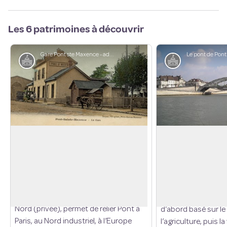
Les 6 patrimoines à découvrir
Gare Pont ste Maxence - admin
Patrimoine
Patrimoine
Gare de Pont
Pont-Sainte-Maxen
fluviale
Le chemin de fer apparait en 1847 à
Pont-Sainte-Maxence. Il va
La ville est née de l
Voir l'image en plein écran
progressivement bouleverser le visage
route des Flandres
de la cité. Cette ligne, construite par la
chaussée romaine) et
Compagnie des chemins de fer du
Le développement de
Nord (privée), permet de relier Pont à
d’abord basé sur l
Paris, au Nord industriel, à l’Europe
l’agriculture, puis la