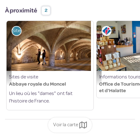
À proximité
2
Sites de visite
Informations 
Sites de visite
Informations touri
Abbaye royale du Moncel - PNROPF
Office de Tourisme de Po
Abbaye royale du Moncel
Office de Tourism
et d'Halatte
Un lieu où les "dames" ont fait
l'histoire de France.
Voir la carte