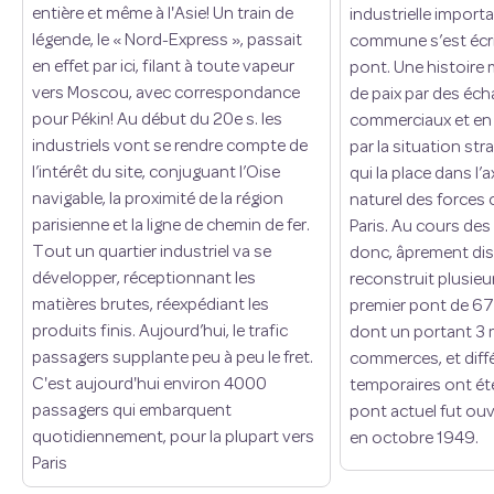
entière et même à l'Asie! Un train de
industrielle importa
légende, le « Nord-Express », passait
commune s’est écri
en effet par ici, filant à toute vapeur
pont. Une histoire
vers Moscou, avec correspondance
de paix par des éch
pour Pékin! Au début du 20e s. les
commerciaux et en
industriels vont se rendre compte de
par la situation str
l’intérêt du site, conjuguant l’Oise
qui la place dans l
navigable, la proximité de la région
naturel des forces
parisienne et la ligne de chemin de fer.
Paris. Au cours des 
Tout un quartier industriel va se
donc, âprement dis
développer, réceptionnant les
reconstruit plusieur
matières brutes, réexpédiant les
premier pont de 673
produits finis. Aujourd’hui, le trafic
dont un portant 3 
passagers supplante peu à peu le fret.
commerces, et diff
C'est aujourd'hui environ 4000
temporaires ont été
passagers qui embarquent
pont actuel fut ouve
quotidiennement, pour la plupart vers
en octobre 1949.
Paris