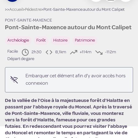
>>
Accueil
>
Pédestre
>
Pont-Sainte-Maxence autour du Mont Calipet
PONT-SAINTE-MAXENCE
Pont-Sainte-Maxence autour du Mont Calipet
Archéologie
Forêt
Histoire
Patrimoine
Facile
2h30
8,1km
+114m
-112m
Départ de gare
Voir l'image en plein écran
Embarquer cet élément afin d'y avoir accès hors
connexion
De la vallée de l'Oise à la majestueuse forêt d'Halatte en
passant par l'abbaye royale du Moncel.
Après la traversé
de Pont-Sainte-Maxence, ville fluviale, vous monterez
vers la forêt d'Halatte, fameuse pour ces grandes
futaies. En redescendant vous pourrez visiter l'abbaye
du Moncel et remonter le temps en partageant la vie de