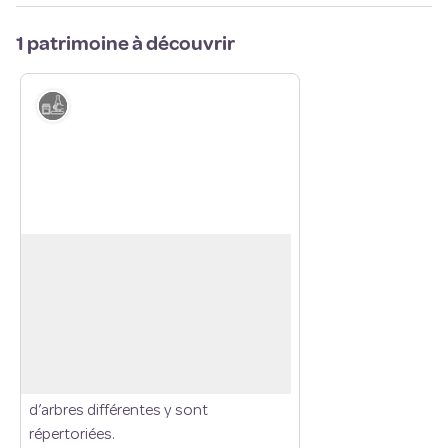
1 patrimoine à découvrir
Savoir-faire
Verger conservatoire
La commune de Saint Clair sur Epte
abrite le plus grand verger d’Ile de
Voir l'image en plein écran
France.
Établi sur trois hectares de roche
calcaire, plus de cinq cents espèces
d’arbres différentes y sont
répertoriées.