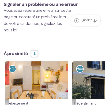
Signaler un problème ou une erreur
Vous avez repéré une erreur sur cette
page ou constaté un problème lors
Signaler
de votre randonnée, signalez-les
nous ici :
À proximité
2
Hébergement
Hébergement
Hébergement
Hébergement
L'Abeille - PNRHVC
La Foulerie - PNRHVC