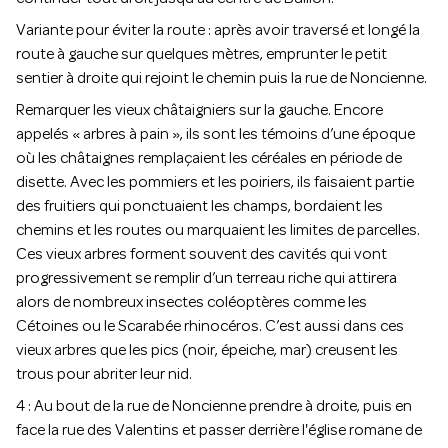
Variante pour éviter la route : après avoir traversé et longé la
route à gauche sur quelques mètres, emprunter le petit
sentier à droite qui rejoint le chemin puis la rue de Noncienne.
Remarquer les vieux châtaigniers sur la gauche. Encore
appelés « arbres à pain », ils sont les témoins d’une époque
où les châtaignes remplaçaient les céréales en période de
disette. Avec les pommiers et les poiriers, ils faisaient partie
des fruitiers qui ponctuaient les champs, bordaient les
chemins et les routes ou marquaient les limites de parcelles.
Ces vieux arbres forment souvent des cavités qui vont
progressivement se remplir d’un terreau riche qui attirera
alors de nombreux insectes coléoptères comme les
Cétoines ou le Scarabée rhinocéros. C’est aussi dans ces
vieux arbres que les pics (noir, épeiche, mar) creusent les
trous pour abriter leur nid.
4 : Au bout de la rue de Noncienne prendre à droite, puis en
face la rue des Valentins et passer derrière l'église romane de