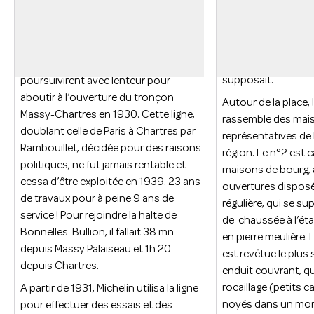
» du village ont lais
La construction de
la
voie ferrée Paris-
Voir l'image en plein écran
place des Patagons 
Chartres par Gallardon débuta en
capacité à festoyer
1907 et n’atteignit jamais Paris. Les
de la vie de « Pata
travaux, plusieurs fois interrompus se
supposait.
poursuivirent avec lenteur pour
aboutir à l’ouverture du tronçon
Autour de la place, l
Massy-Chartres en 1930. Cette ligne,
rassemble des mai
doublant celle de Paris à Chartres par
représentatives de l
Rambouillet, décidée pour des raisons
région. Le n°2 est 
politiques,
ne fut jamais
rentable
et
maisons de bourg, 
cessa d’être exploitée en 1939
. 2
3
ans
ouvertures dispos
de travaux pour à peine 9 ans de
régulière, qui se s
service !
Pour rejoindre la halte de
de-chaussée à l’ét
Bonnelles-Bullion, il fallait 38 mn
en pierre meulière. 
depuis Massy Palaiseau et 1h 20
est revêtue le plus
depuis Chartres.
enduit couvrant, q
rocaillage (petits c
A partir de 1931, Michelin utilisa la ligne
noyés dans un mort
pour effectuer des essais et des