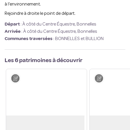
à l’environnement.
Rejoindre à droite le point de départ.
Départ
:
À côté du Centre Équestre, Bonnelles
Arrivée
:
À côté du Centre Équestre, Bonnelles
Communes traversées
:
BONNELLES et BULLION
Les 6 patrimoines à découvrir
Histoire
Histoire
Ancienne voie ferrée Paris-
Place des Patago
Chartres
D’après la légende, 