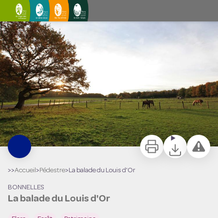
La balade du Louis d'Or
La balade du Louis d'Or - PNRHVC
Imprimer
Télécharger
Signaler 
>>
Accueil
>
Pédestre
>
La balade du Louis d'Or
BONNELLES
La balade du Louis d'Or