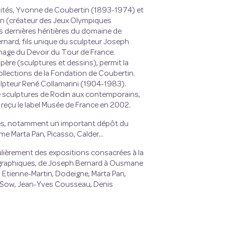
lités, Yvonne de Coubertin (1893-1974) et
in (créateur des Jeux Olympiques
s dernières héritières du domaine de
ernard, fils unique du sculpteur Joseph
age du Devoir du Tour de France.
ère (sculptures et dessins), permit la
llections de la Fondation de Coubertin.
ulpteur René Collamarini (1904-1983).
e sculptures de Rodin aux contemporains,
 reçu le label Musée de France en 2002.
ures, notamment un important dépôt du
e Marta Pan, Picasso, Calder...
ulièrement des expositions consacrées à la
nographiques, de Joseph Bernard à Ousmane
, Etienne-Martin, Dodeigne, Marta Pan,
e Sow, Jean-Yves Cousseau, Denis