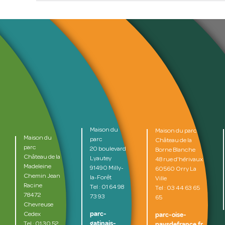
Maison du
Maison du parc
Maison du
parc
Château de la
parc
20 boulevard
Borne Blanche
Château de la
Lyautey
48 rue d'hérivaux
Madeleine
91490 Milly-
60560 Orry La
Chemin Jean
la-Forêt
Ville
Racine
Tel : 01 64 98
Tel : 03 44 63 65
78472
73 93
65
Chevreuse
parc-
parc-oise-
Cedex
gatinais-
paysdefrance.fr
Tel : 01 30 52