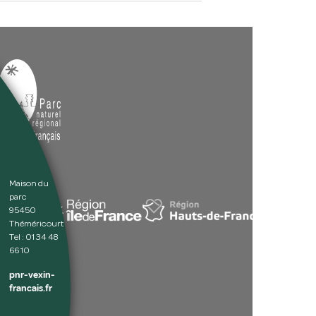
Maison du
parc
95450
Théméricourt
Tel : 01 34 48
66 10
pnr-vexin-
francais.fr