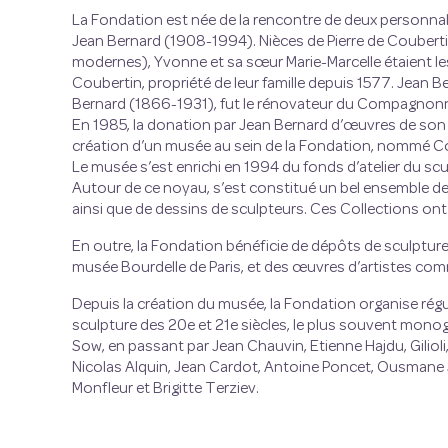
La Fondation est née de la rencontre de deux personna
Jean Bernard (1908-1994). Nièces de Pierre de Coubert
modernes), Yvonne et sa sœur Marie-Marcelle étaient le
Coubertin, propriété de leur famille depuis 1577. Jean B
Bernard (1866-1931), fut le rénovateur du Compagnonn
En 1985, la donation par Jean Bernard d’œuvres de son p
création d’un musée au sein de la Fondation, nommé Co
Le musée s’est enrichi en 1994 du fonds d’atelier du sc
Autour de ce noyau, s’est constitué un bel ensemble d
ainsi que de dessins de sculpteurs. Ces Collections ont
En outre, la Fondation bénéficie de dépôts de sculpt
musée Bourdelle de Paris, et des œuvres d’artistes comm
Depuis la création du musée, la Fondation organise rég
sculpture des 20e et 21e siècles, le plus souvent mo
Sow, en passant par Jean Chauvin, Etienne Hajdu, Gilioli
Nicolas Alquin, Jean Cardot, Antoine Poncet, Ousman
Monfleur et Brigitte Terziev.