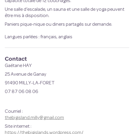
capacité totale de 12 couchages.
Une salle d’escalade, un sauna et une salle de yoga peuvent
être mis à disposition.
Paniers pique-nique ou diners partagés sur demande.
Langues parlées : français, anglais
Contact
Gaétane HAY
25 Avenue de Ganay
91490 MILLY-LA-FORET
07 87 06 08 06
Courriel
:
thebigisland.milly@gmail.com
Site internet
:
https://thebigislands.wordpress.com/