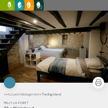
The Big Island
Imprimer
>>
Accueil
>
Hébergement
>
The Big Island
MILLY-LA-FORET