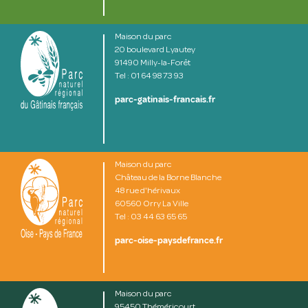
Maison du parc
20 boulevard Lyautey
91490 Milly-la-Forêt
Tel : 01 64 98 73 93
parc-gatinais-francais.fr
Maison du parc
Château de la Borne Blanche
48 rue d'hérivaux
60560 Orry La Ville
Tel : 03 44 63 65 65
parc-oise-paysdefrance.fr
Maison du parc
95450 Théméricourt