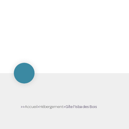
>>
Accueil
>
Hébergement
>
Gîte l'Isba des Bois