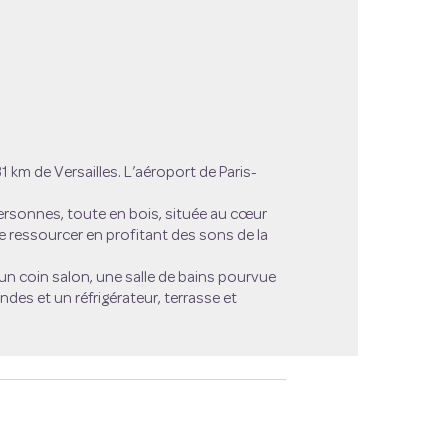
image en plein écran
31 km de Versailles. L’aéroport de Paris-
personnes
, toute en bois, située au cœur
se ressourcer en profitant des sons de la
un coin salon, une salle de bains pourvue
des et un réfrigérateur, terrasse et