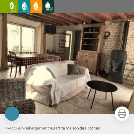
La P'tite maison des Roches
Imprimer
>>
Accueil
>
Hébergement
>
La P'tite maison des Roches