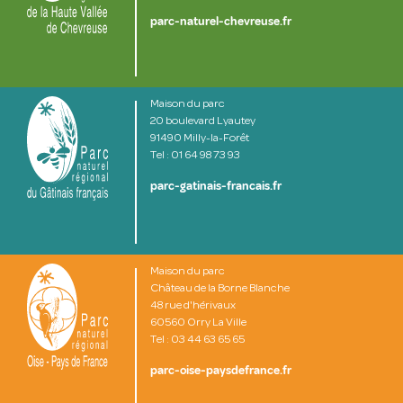
parc-naturel-chevreuse.fr
Maison du parc
20 boulevard Lyautey
91490 Milly-la-Forêt
Tel : 01 64 98 73 93
parc-gatinais-francais.fr
Maison du parc
Château de la Borne Blanche
48 rue d'hérivaux
60560 Orry La Ville
Tel : 03 44 63 65 65
parc-oise-paysdefrance.fr