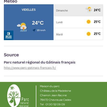
Météo
Source
Parc naturel régional du Gâtinais français
http://www.parc-gatinais-francais.fr/
Maison du parc
Château de la Madeleine
Chemin Jean Racine
78472 Chevreuse Cedex
Tel : 01 30 52 09 09