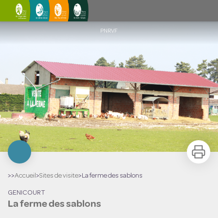
La ferme des sablons
PNRVF
Imprimer
>>
Accueil
>
Sites de visite
>
La ferme des sablons
GENICOURT
La ferme des sablons