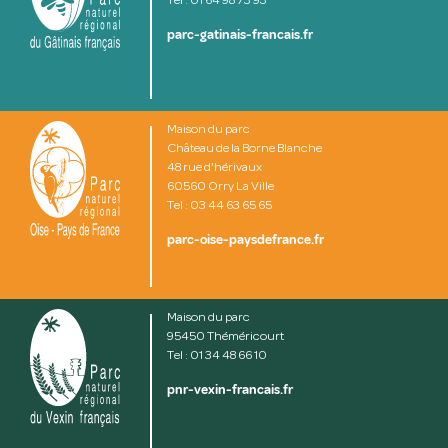
Tel : 01 64 98 73 93
parc-gatinais-francais.fr
Maison du parc
Château de la Borne Blanche
48 rue d'hérivaux
60560 Orry La Ville
Tel : 03 44 63 65 65
parc-oise-paysdefrance.fr
Maison du parc
95450 Théméricourt
Tel : 01 34 48 66 10
pnr-vexin-francais.fr