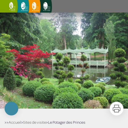
Le Potager des Princes
Potager des princes - PNROPF
Imprimer
>>
Accueil
>
Sites de visite
>
Le Potager des Princes