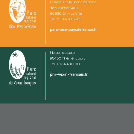
Château de la Borne Blanche
48 rue d'hérivaux
60560 Orry La Ville
Tel : 03 44 63 65 65
parc-oise-paysdefrance.fr
Maison du parc
95450 Théméricourt
Tel : 01 34 48 66 10
pnr-vexin-francais.fr