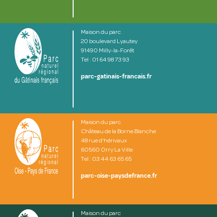
Maison du parc
20 boulevard Lyautey
91490 Milly-la-Forêt
Tel : 01 64 98 73 93
parc-gatinais-francais.fr
Maison du parc
Château de la Borne Blanche
48 rue d'hérivaux
60560 Orry La Ville
Tel : 03 44 63 65 65
parc-oise-paysdefrance.fr
Maison du parc