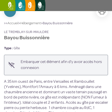
Bayou Buissonnière
Imprimer
Voir l'image en plein écran
>>
Accueil
>
Hébergement
>
Bayou Buissonnière
LE TREMBLAY-SUR-MAULDRE
Bayou Buissonnière
Type :
Gîte
Embarquer cet élément afin d'y avoir accès hors
connexion
A 35 km ouest de Paris, entre Versailles et Rambouillet
(Yvelines), Montfort l'Amaury à 6 kms. Aménagé dans une
chaumière ancienne et dominant un vaste terrain paysagé en
bord de petite rivière, ce gîte est indépendant (NON Fumeur à
l'intérieur). Idéal couple et 2 enfants. Accès au gîte par escalier
pierre ou pente herbeuse. 1 chambre couple au RdC, 1